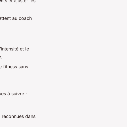
nts et ajuster les
mettent au coach
ntensité et le
e.
e fitness sans
es à suivre :
s reconnues dans