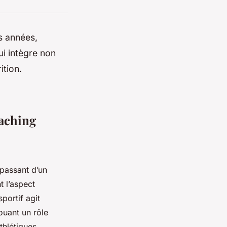
s années,
ui intègre non
ition.
oaching
passant d’un
t l’aspect
portif agit
ouant un rôle
thlétiques.