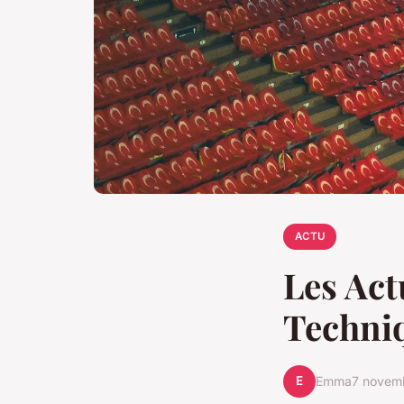
ACTU
Les Act
Techniq
E
Emma
7 novem