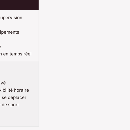
upervision
uipements
e
 en temps réel
evé
ibilité horaire
e se déplacer
e de sport