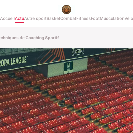
Accueil
Actu
Autre sport
Basket
Combat
Fitness
Foot
Musculation
Vél
echniques de Coaching Sportif