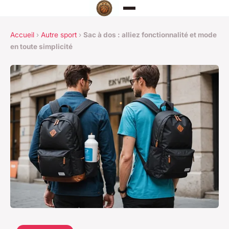
Accueil
›
Autre sport
›
Sac à dos : alliez fonctionnalité et mode
en toute simplicité