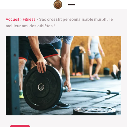
Accueil
›
Fitness
›
Sac crossfit personnalisable murph : le
meilleur ami des athlètes !