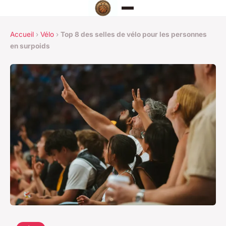
Accueil
›
Vélo
›
Top 8 des selles de vélo pour les personnes
en surpoids