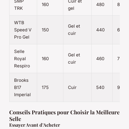
SMP
Cuir et
160
480
80
TRK
gel
WTB
Gel et
Speed V
150
440
65
cuir
Pro Gel
Selle
Gel et
Royal
160
460
70
cuir
Respiro
Brooks
B17
175
Cuir
540
90
Imperial
Conseils Pratiques pour Choisir la Meilleure
Selle
Essayer Avant d’Acheter