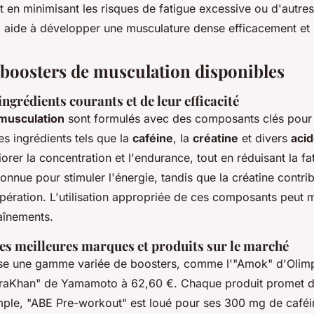
 en minimisant les risques de fatigue excessive ou d'autres
a aide à développer une musculature dense efficacement et
 boosters de musculation disponibles
ngrédients courants et de leur efficacité
musculation
sont formulés avec des composants clés pou
es ingrédients tels que la
caféine
, la
créatine
et divers
aci
iorer la concentration et l'endurance, tout en réduisant la f
connue pour stimuler l'énergie, tandis que la créatine contr
cupération. L'utilisation appropriée de ces composants peut 
raînements.
s meilleures marques et produits sur le marché
e une gamme variée de boosters, comme l'"Amok" d'Olimp 
huraKhan" de Yamamoto à 62,60 €. Chaque produit promet d
mple, "ABE Pre-workout" est loué pour ses 300 mg de caféi