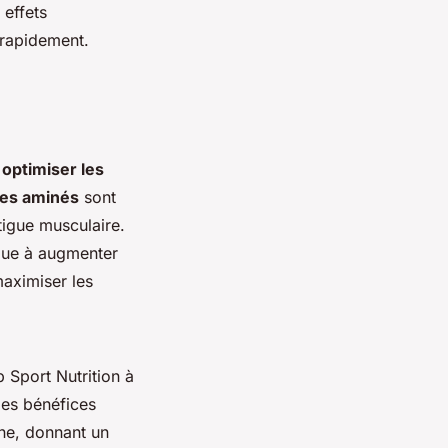
 effets
 rapidement.
r
optimiser les
des aminés
sont
atigue musculaire.
ibue à augmenter
maximiser les
Sport Nutrition à
es bénéfices
ne, donnant un