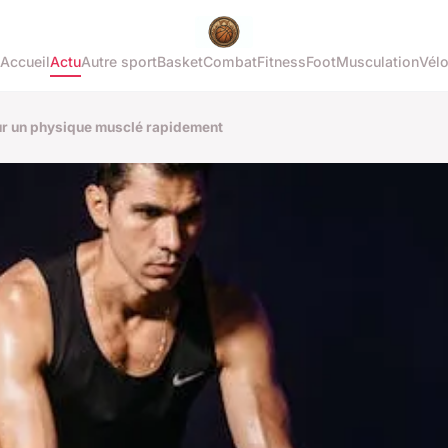
Accueil
Actu
Autre sport
Basket
Combat
Fitness
Foot
Musculation
Vél
our un physique musclé rapidement