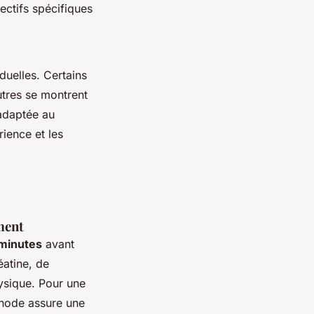
ectifs spécifiques
iduelles. Certains
utres se montrent
 adaptée au
rience et les
ment
 minutes
avant
éatine, de
ysique. Pour une
thode assure une