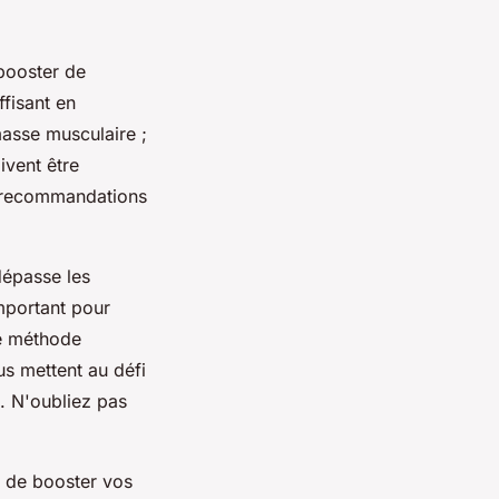
booster de
fisant en
masse musculaire ;
ivent être
s recommandations
dépasse les
mportant pour
ne méthode
us mettent au défi
. N'oubliez pas
 de booster vos