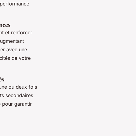
e performance
nces
nt et renforcer
 augmentant
ter avec une
ités de votre
és
 une ou deux fois
ets secondaires
s pour garantir