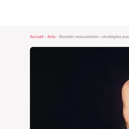
Accueil
›
Actu
›
Booster musculation : stratégies p