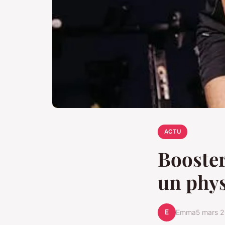
ACTU
Booster
un phy
E
Emma
5 mars 