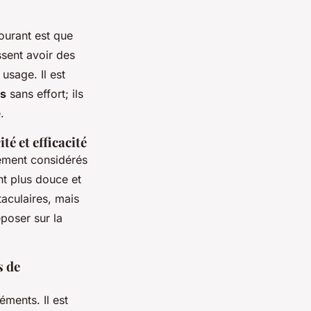
ourant est que
ssent avoir des
usage. Il est
ts
sans effort; ils
.
é et efficacité
lement considérés
nt plus douce et
taculaires, mais
eposer sur la
s de
éments. Il est