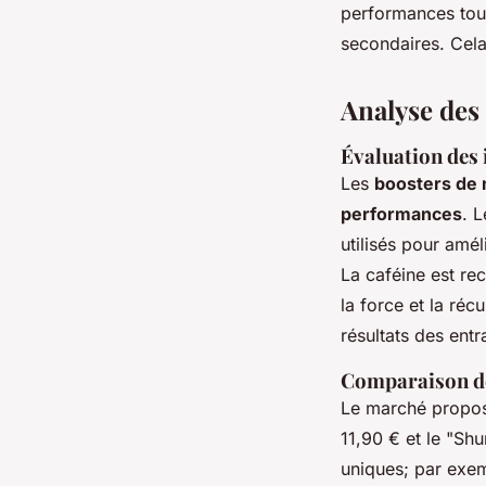
performances tout
secondaires. Cel
Analyse des
Évaluation des i
Les
boosters de 
performances
. L
utilisés pour amél
La caféine est re
la force et la ré
résultats des ent
Comparaison de
Le marché propos
11,90 € et le "S
uniques; par exe