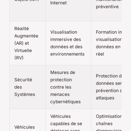
Internet
préventive
Réalité
Visualisation
Formation immer
Augmentée
immersive des
visualisation de
(AR) et
données et des
données en tem
Virtuelle
environnements
réel
(RV)
Mesures de
Protection des
Sécurité
protection
données sensibl
des
contre les
prévention des
Systèmes
menaces
attaques
cybernétiques
Véhicules
Optimisation de
capables de se
chaînes
Véhicules
déplacer sans
d’approvisionne